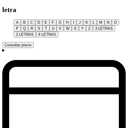
letra
A
B
C
D
E
F
G
H
I
J
K
L
M
N
O
P
Q
R
S
T
U
V
W
X
Y
Z
3 LETRAS
2 LETRAS
4 LETRAS
Consultar precio